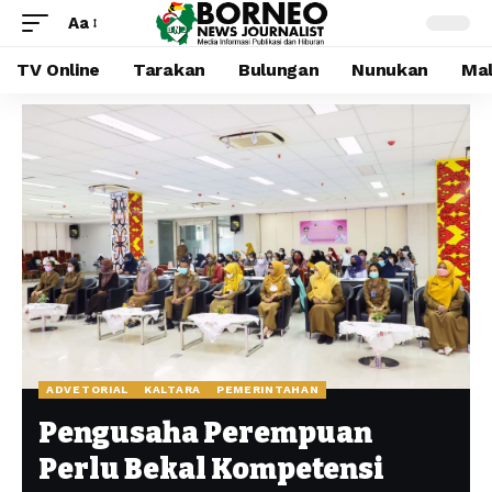
Aa
TV Online
Tarakan
Bulungan
Nunukan
Mal
ADVETORIAL
KALTARA
PEMERINTAHAN
Pengusaha Perempuan
Perlu Bekal Kompetensi