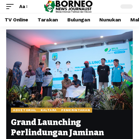
Aa
TV Online
Tarakan
Bulungan
Nunukan
Mal
ADVETORIAL
KALTARA
PEMERINTAHAN
Grand Launching
Perlindungan Jaminan