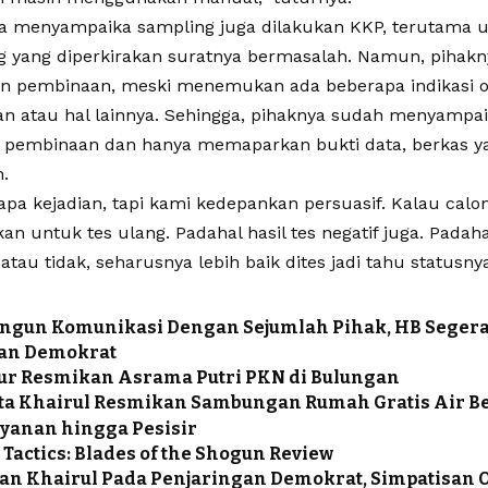
, ia menyampaika sampling juga dilakukan KKP, terutama 
yang diperkirakan suratnya bermasalah. Namun, pihakn
n pembinaan, meski menemukan ada beberapa indikasi 
 atau hal lainnya. Sehingga, pihaknya sudah menyampai
pembinaan dan hanya memaparkan bukti data, berkas y
.
apa kejadian, tapi kami kedepankan persuasif. Kalau ca
an untuk tes ulang. Padahal hasil tes negatif juga. Padah
tau tidak, seharusnya lebih baik dites jadi tahu statusny
ngun Komunikasi Dengan Sejumlah Pihak, HB Segera
an Demokrat
ur Resmikan Asrama Putri PKN di Bulungan
ta Khairul Resmikan Sambungan Rumah Gratis Air B
ayanan hingga Pesisir
Tactics: Blades of the Shogun Review
an Khairul Pada Penjaringan Demokrat, Simpatisan O