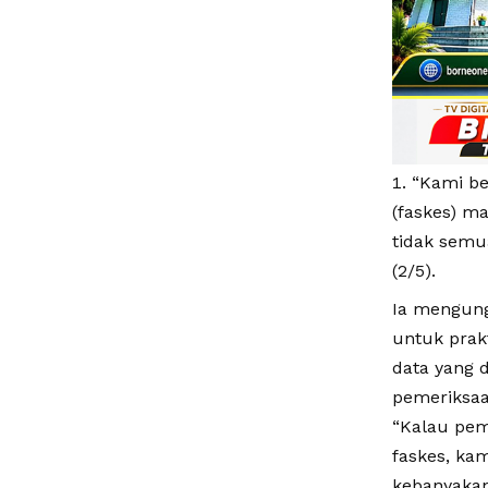
“Kami be
(faskes) ma
tidak semu
(2/5).
Ia mengung
untuk prakt
data yang 
pemeriksaa
“Kalau peme
faskes, kam
kebanyakan