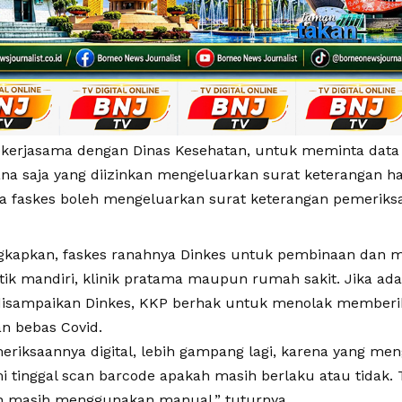
kerjasama dengan Dinas Kesehatan, untuk meminta data f
na saja yang diizinkan mengeluarkan surat keterangan has
a faskes boleh mengeluarkan surat keterangan pemeriksa
kapkan, faskes ranahnya Dinkes untuk pembinaan dan m
ik mandiri, klinik pratama maupun rumah sakit. Jika ada 
disampaikan Dinkes, KKP berhak untuk menolak memberika
n bebas Covid.
riksaannya digital, lebih gampang lagi, karena yang meng-
i tinggal scan barcode apakah masih berlaku atau tidak. Ta
 masih menggunakan manual,” tuturnya.