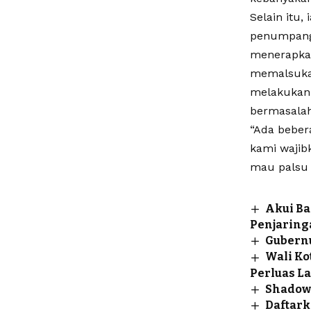
Selain itu
penumpang 
menerapka
memalsukan
melakukan 
bermasalah
“Ada beber
kami wajibk
mau palsu a
Akui Ba
Penjaring
Gubern
Wali Ko
Perluas L
Shadow 
Daftark