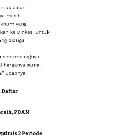
untuk calon
ya masih
oknum yang
kan ke Dinkes, untuk
ang diduga
lon penumpangnya
al harganya sama,
a,” ucapnya.
 Daftar
ersih, PDAM
ptimis 2 Periode