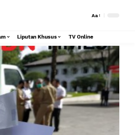
Aa
am
Liputan Khusus
TV Online