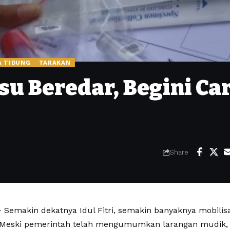
A TIDUNG
TARAKAN
su Beredar, Begini Ca
Share
Semakin dekatnya Idul Fitri, semakin banyaknya mobilis
 Meski pemerintah telah mengumumkan larangan mudik,