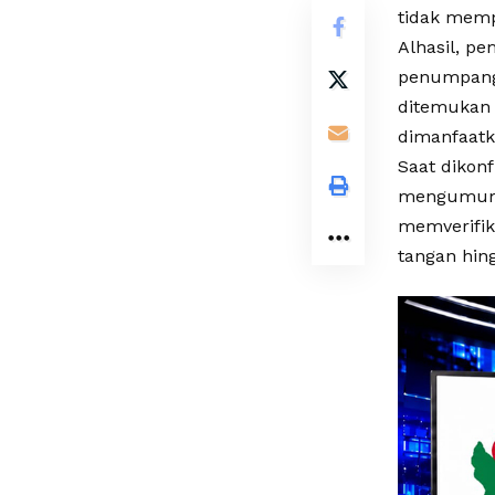
tidak memp
Alhasil, p
penumpang 
ditemukan 
dimanfaatk
Saat dikon
mengumumka
memverifika
tangan hin