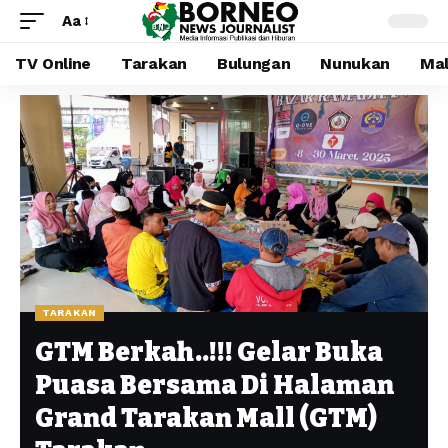
Aa
TV Online
Tarakan
Bulungan
Nunukan
Mal
TARAKAN
GTM Berkah..!!! Gelar Buka
Puasa Bersama Di Halaman
Grand Tarakan Mall (GTM)