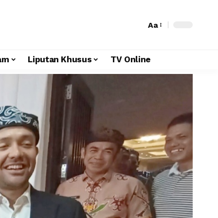
Aa
am
Liputan Khusus
TV Online