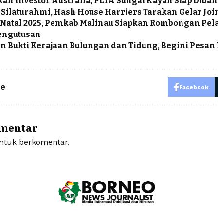
an Investor Australia, PLTA Sungai Kayan Siap Diba
 Silaturahmi, Hash House Harriers Tarakan Gelar Jo
Natal 2025, Pemkab Malinau Siapkan Rombongan Pe
engutusan
 Bukti Kerajaan Bulungan dan Tidung, Begini Pesan
le
Facebook
omentar
tuk berkomentar.