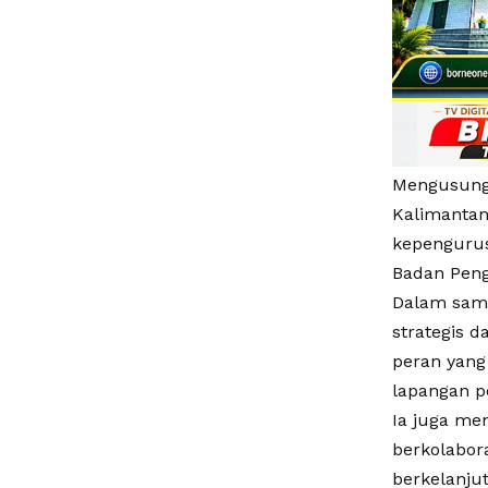
Mengusung
Kalimantan
kepengurus
Badan Peng
Dalam samb
strategis 
peran yang
lapangan p
Ia juga me
berkolabor
berkelanjut