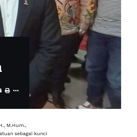
h
H., M.Hum.,
atuan sebagai kunci