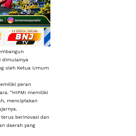
Membangun
i dimulainya
ung oleh Ketua Umum
miliki peran
ra. “HIPMI memiliki
ah, menciptakan
jarnya.
terus berinovasi dan
an daerah yang