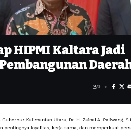
p HIPMI Kaltara Jadi
 Pembangunan Daera
Share
Gubernur Kalimantan Utara, Dr. H. Zainal A. Paliwang, S.
 pentingnya loyalitas, kerja sama, dan memperkuat pers