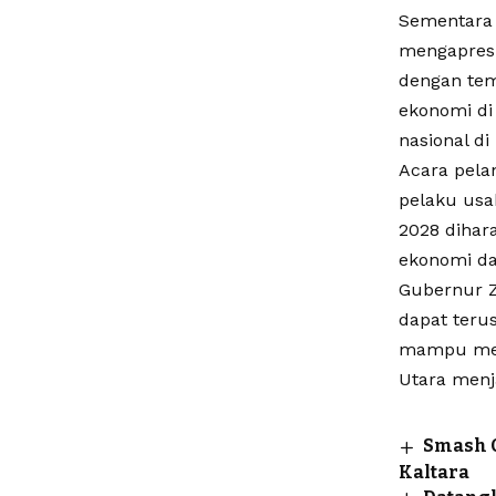
Sementara 
mengapresi
dengan tem
ekonomi di 
nasional d
Acara pela
pelaku usa
2028 dihar
ekonomi da
Gubernur Z
dapat terus
mampu menj
Utara menj
Smash O
Kaltara