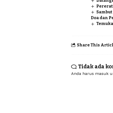
Datangk
Pererat
Sambut 
Doa dan P
Temukan
Share This Artic
Tidak ada k
Anda harus
masuk
un