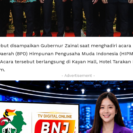
ebut disampaikan Gubernur Zainal saat menghadiri acara
aerah (BPD) Himpunan Pengusaha Muda Indonesia (HIPMI)
Acara tersebut berlangsung di Kayan Hall, Hotel Tarakan 
am.
- Advertisement -