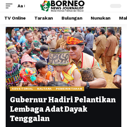
Aa
TV Online
Tarakan
Bulungan
Nunukan
Mal
ADVETORIAL
KALTARA
PEMERINTAHAN
Gubernur Hadiri Pelantikan
Lembaga Adat Dayak
Tenggalan