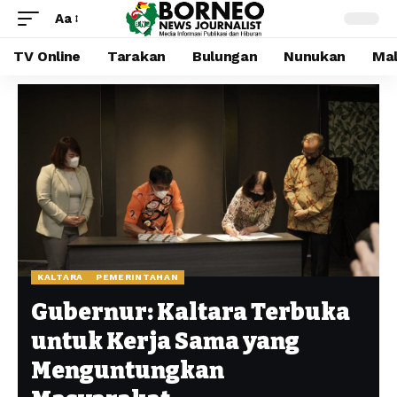
Aa
TV Online
Tarakan
Bulungan
Nunukan
Mal
KALTARA
PEMERINTAHAN
Gubernur: Kaltara Terbuka
untuk Kerja Sama yang
Menguntungkan