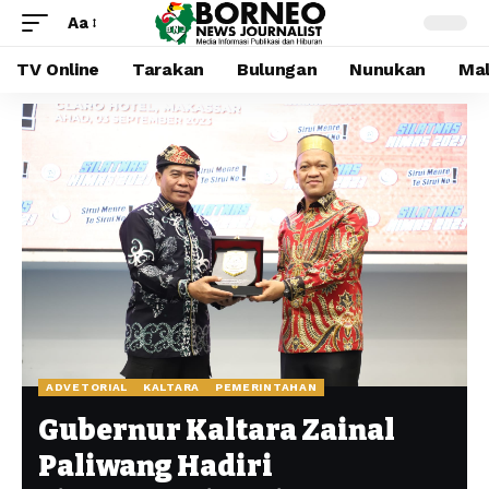
Aa
TV Online
Tarakan
Bulungan
Nunukan
Mal
ADVETORIAL
KALTARA
PEMERINTAHAN
Gubernur Kaltara Zainal
Paliwang Hadiri