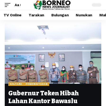
Aa
TV Online
Tarakan
Bulungan
Nunukan
Mal
KALTARA
PEMERINTAHAN
Gubernur Teken Hibah
Lahan Kantor Bawaslu