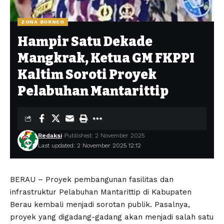
ZONA BORNEO
Hampir Satu Dekade
Mangkrak, Ketua GM FKPPI
Kaltim Soroti Proyek
Pelabuhan Mantarittip
Redaksi
Published: 2 November 2025
Last updated: 2 November 2025 12:12
BERAU – Proyek pembangunan fasilitas dan
infrastruktur Pelabuhan Mantarittip di Kabupaten
Berau kembali menjadi sorotan publik. Pasalnya,
proyek yang digadang-gadang akan menjadi salah satu