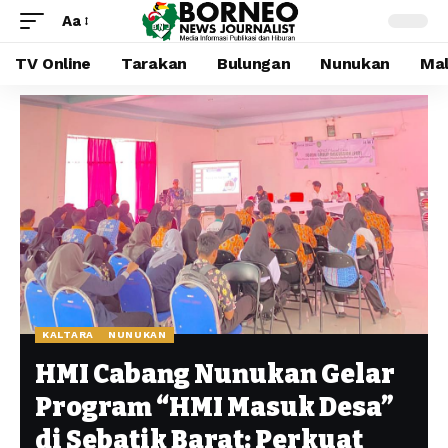
Aa
TV Online
Tarakan
Bulungan
Nunukan
Mal
KALTARA
NUNUKAN
HMI Cabang Nunukan Gelar
Program “HMI Masuk Desa”
di Sebatik Barat: Perkuat