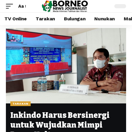
Aa
TV Online
Tarakan
Bulungan
Nunukan
Mal
TARAKAN
Inkindo Harus Bersinergi
untuk Wujudkan Mimpi