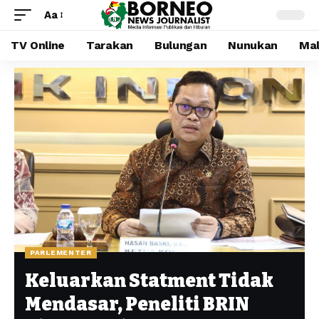
Aa
TV Online
Tarakan
Bulungan
Nunukan
Mal
PARLEMENTER
Keluarkan Statment Tidak
Mendasar, Peneliti BRIN