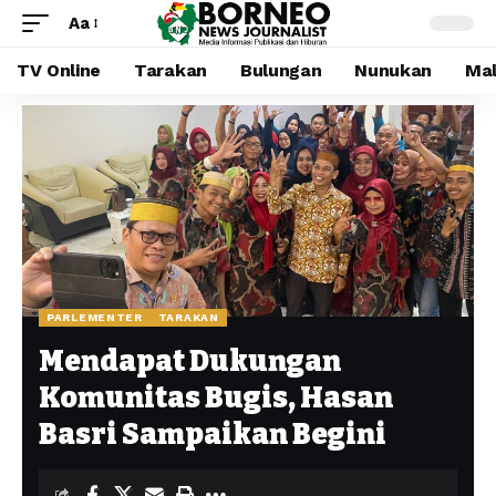
Aa
TV Online
Tarakan
Bulungan
Nunukan
Mal
PARLEMENTER
TARAKAN
Mendapat Dukungan
Komunitas Bugis, Hasan
Basri Sampaikan Begini