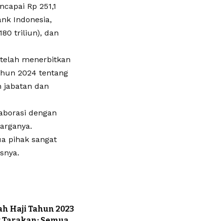
ncapai Rp 251,1
ank Indonesia,
80 triliun), dan
telah menerbitkan
ahun 2024 tentang
n jabatan dan
aborasi dengan
arganya.
a pihak sangat
snya.
h Haji Tahun 2023
t Tarakan: Semua