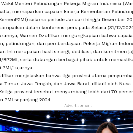
Wakil Menteri Pelindungan Pekerja Migran Indonesia (Wa
lla, memaparkan capaian kinerja Kementerian Pelindun
(KemenP2MI) selama periode Januari hingga Desember 2
isampaikan dalam konferensi pers pada Selasa (31/12/2024
rannya, Wamen Dzulfikar mengungkapkan bahwa capaian 
, pelindungan, dan pemberdayaan Pekerja Migran Indones
an ini merupakan hasil sinergi, dedikasi, dan komitmen ja
BP2MI, serta dukungan berbagai pihak untuk memastik
i PMI,” ujarnya.
fikar menjelaskan bahwa tiga provinsi utama penyumba
a Timur, Jawa Tengah, dan Jawa Barat, diikuti oleh Nusa
etiga provinsi tersebut menyumbang lebih dari 70 persen 
 PMI sepanjang 2024.
- Advertisement -