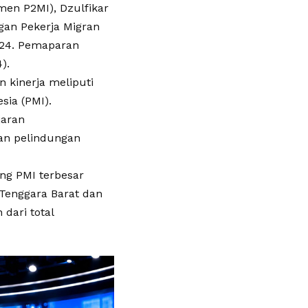
men P2MI), Dzulfikar
gan Pekerja Migran
024. Pemaparan
).
kinerja meliputi
ia (PMI).
jaran
an pelindungan
ng PMI terbesar
 Tenggara Barat dan
dari total