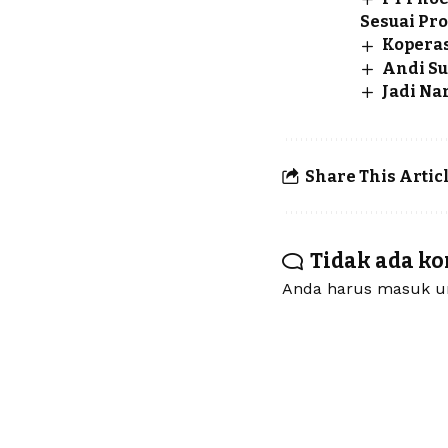
Sesuai Pr
Koperas
Andi Su
Jadi Na
Share This Artic
Tidak ada k
Anda harus
masuk
un