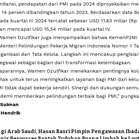
emitansi, pendapatan dari PMI pada 2024 diproyeksikan me
ik 14 persen dibandingkan tahun 2023. Berdasarkan data B
ada kuartal III 2024 tercatat sebesar USD 11,63 miliar (Rp 1
an mencapai USD 15,54 miliar pada kuartal IV.
, Wamen Dzulfikar juga menyampaikan bahwa KemenP2MI 
Menteri Pelindungan Pekerja Migran Indonesia Nomor 1 T
rganisasi dan Tata Kelola. Langkah ini mencakup pengisia
egawai sebagai bagian dari transformasi kelembagaan.
parannya, Wamen Dzulfikar menekankan pentingnya kol
ihak untuk terus meningkatkan layanan bagi PMI dan kelu
 tidak dapat bekerja sendiri. Sinergi dan dukungan semu
 demi memberikan pelindungan terbaik bagi PMI,” pungka
 Suiman
Hendrik
i Arab Saudi, Hasan Basri Pimpin Pengawasan Ibada
nix Resources Bantah Tuduhan Buang Limbah ke Lau