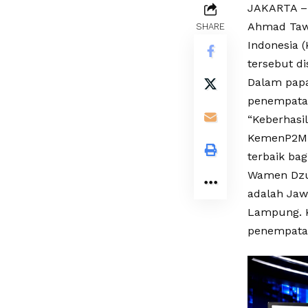
JAKARTA – 
Ahmad Tawa
SHARE
Indonesia 
tersebut d
Dalam papa
penempatan
“Keberhasil
KemenP2MI/
terbaik bag
Wamen Dzul
adalah Jaw
Lampung. K
penempatan