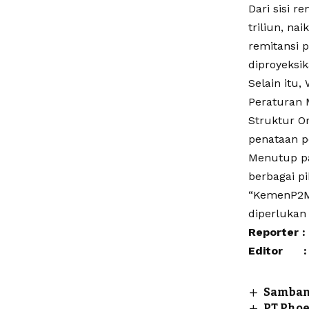
Dari sisi r
triliun, na
remitansi p
diproyeksik
Selain itu
Peraturan 
Struktur O
penataan p
Menutup pa
berbagai p
“KemenP2MI
diperlukan
Reporter :
Editor : 
Sambang
PT Phoe