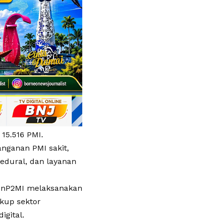
15.516 PMI.
anganan PMI sakit,
dural, dan layanan
enP2MI melaksanakan
kup sektor
igital.