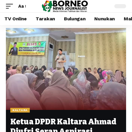
Aa
TV Online
Tarakan
Bulungan
Nunukan
Mal
KALTARA
Ketua DPDR Kaltara Ahmad
Djufri Serap Aspirasi