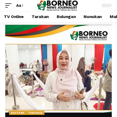
Aa
TV Online
Tarakan
Bulungan
Nunukan
Mal
KALTARA
TARAKAN