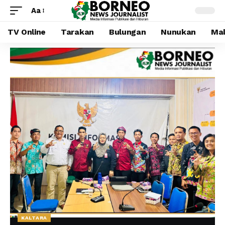
Aa
TV Online
Tarakan
Bulungan
Nunukan
Mal
KALTARA