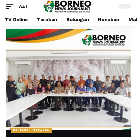
Aa
TV Online
Tarakan
Bulungan
Nunukan
Mal
KALTARA
TARAKAN