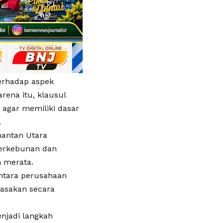
erhadap aspek
rena itu, klausul
agar memiliki dasar
.
mantan Utara
perkebunan dan
h merata.
antara perusahaan
rasakan secara
njadi langkah