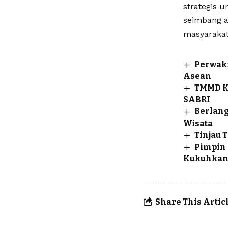
strategis 
seimbang a
masyarakat 
Perwaki
Asean
TMMD K
SABRI
Berlang
Wisata
Tinjau 
Pimpin 
Kukuhkan 
Share This Artic