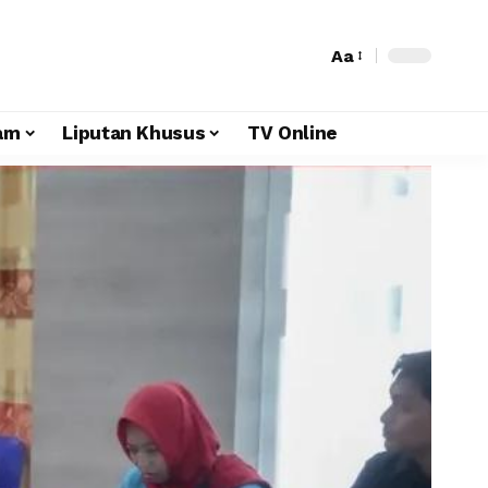
Aa
am
Liputan Khusus
TV Online