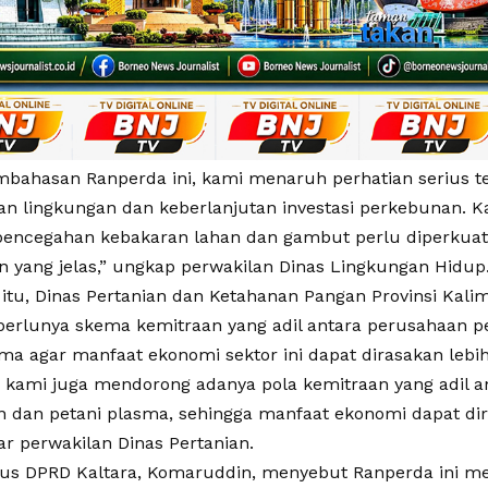
bahasan Ranperda ini, kami menaruh perhatian serius t
an lingkungan dan keberlanjutan investasi perkebunan. Ka
encegahan kebakaran lahan dan gambut perlu diperkuat 
 yang jelas,” ungkap perwakilan Dinas Lingkungan Hidup
itu, Dinas Pertanian dan Ketahanan Pangan Provinsi Kali
perlunya skema kemitraan yang adil antara perusahaan 
sma agar manfaat ekonomi sektor ini dapat dirasakan lebi
in, kami juga mendorong adanya pola kemitraan yang adil 
 dan petani plasma, sehingga manfaat ekonomi dapat di
ar perwakilan Dinas Pertanian.
us DPRD Kaltara, Komaruddin, menyebut Ranperda ini me