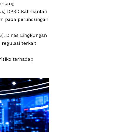
entang
us) DPRD Kalimantan
kan pada perlindungan
6), Dinas Lingkungan
egulasi terkait
risiko terhadap