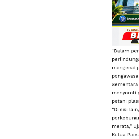
“Dalam pem
perlindung
mengenai p
pengawasan
Sementara 
menyoroti 
petani pla
“Di sisi la
perkebunan
merata,” uj
Ketua Pans