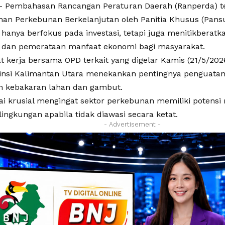
 Pembahasan Rancangan Peraturan Daerah (Ranperda) t
n Perkebunan Berkelanjutan oleh Panitia Khusus (Pans
 hanya berfokus pada investasi, tetapi juga menitikberat
 dan pemerataan manfaat ekonomi bagi masyarakat.
t kerja bersama OPD terkait yang digelar Kamis (21/5/202
insi Kalimantan Utara menekankan pentingnya penguatan r
 kebakaran lahan dan gambut.
ilai krusial mengingat sektor perkebunan memiliki potensi 
ingkungan apabila tidak diawasi secara ketat.
- Advertisement -