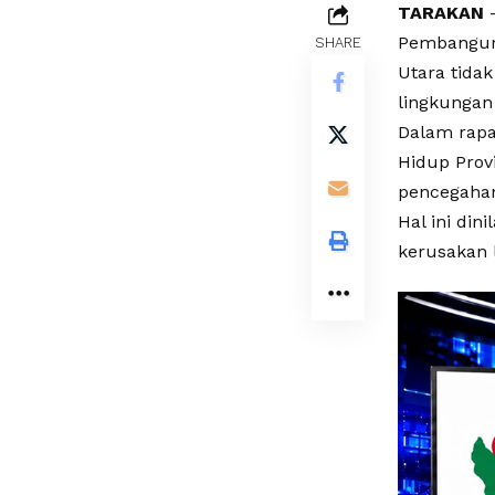
TARAKAN
–
Pembanguna
SHARE
Utara tidak
lingkungan
Dalam rapa
Hidup Prov
pencegahan
Hal ini din
kerusakan l