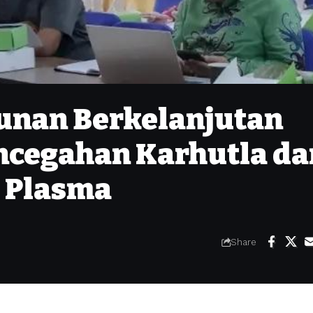
unan Berkelanjutan
encegahan Karhutla da
 Plasma
Share