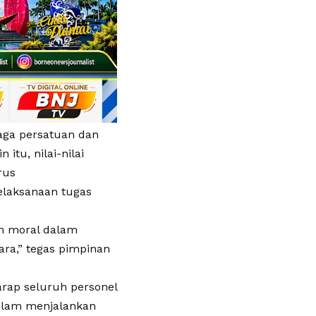
ga persatuan dan
itu, nilai-nilai
rus
elaksanaan tugas
an moral dalam
ra,” tegas pimpinan
harap seluruh personel
dalam menjalankan