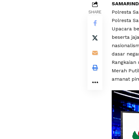
SAMARIND
Polresta S
SHARE
Polresta Sa
Upacara be
beserta ja
nasionalis
dasar negar
Rangkaian 
Merah Puti
amanat pim