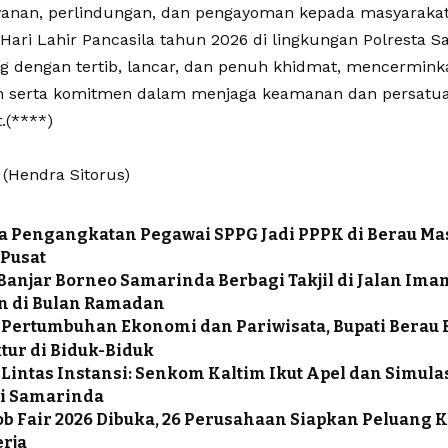
yanan, perlindungan, dan pengayoman kepada masyarakat
 Hari Lahir Pancasila tahun 2026 di lingkungan Polresta 
g dengan tertib, lancar, dan penuh khidmat, mencermin
 serta komitmen dalam menjaga keamanan dan persatua
.(****)
(Hendra Sitorus)
a Pengangkatan Pegawai SPPG Jadi PPPK di Berau M
 Pusat
Banjar Borneo Samarinda Berbagi Takjil di Jalan Ima
n di Bulan Ramadan
Pertumbuhan Ekonomi dan Pariwisata, Bupati Berau
tur di Biduk-Biduk
 Lintas Instansi: Senkom Kaltim Ikut Apel dan Simu
i Samarinda
ob Fair 2026 Dibuka, 26 Perusahaan Siapkan Peluang K
erja