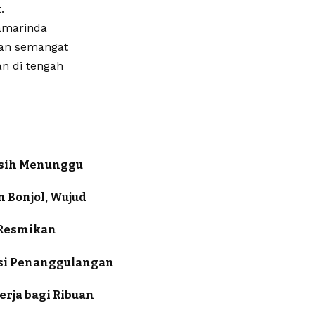
.
Samarinda
kan semangat
n di tengah
asih Menunggu
m Bonjol, Wujud
 Resmikan
lasi Penanggulangan
erja bagi Ribuan