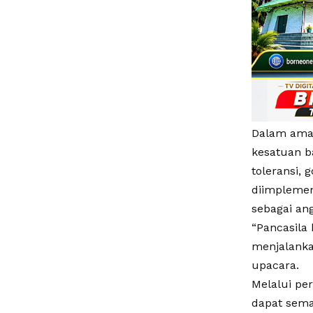
Dalam aman
kesatuan ba
toleransi,
diimplemen
sebagai ang
“Pancasila
menjalanka
upacara.
Melalui per
dapat sema