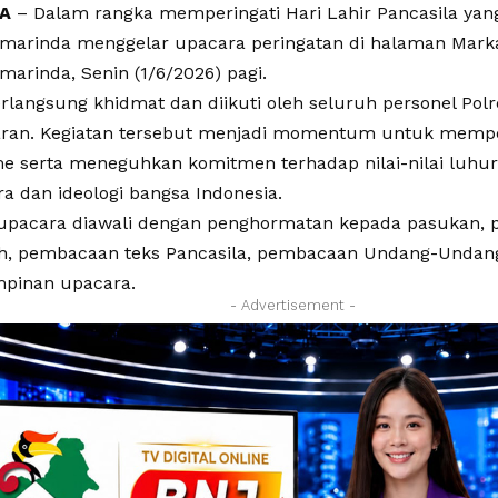
A
– Dalam rangka memperingati Hari Lahir Pancasila yang
amarinda menggelar upacara peringatan di halaman Mar
marinda, Senin (1/6/2026) pagi.
rlangsung khidmat dan diikuti oleh seluruh personel Pol
jaran. Kegiatan tersebut menjadi momentum untuk mem
me serta meneguhkan komitmen terhadap nilai-nilai luhur
a dan ideologi bangsa Indonesia.
upacara diawali dengan penghormatan kepada pasukan, 
h, pembacaan teks Pancasila, pembacaan Undang-Undang
pinan upacara.
- Advertisement -