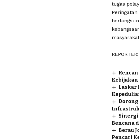
tugas pela
Peringatan
berlangsun
kebangsaan
masyarakat
REPORTER: 
Rencan
Kebijakan
Laskar 
Kepedulia
Dorong 
Infrastruk
Sinergi
Bencana d
Berau J
Pencari K