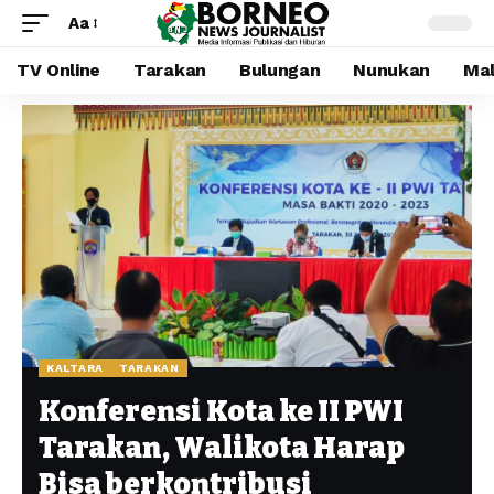
Aa
TV Online
Tarakan
Bulungan
Nunukan
Mal
KALTARA
TARAKAN
Konferensi Kota ke II PWI
Tarakan, Walikota Harap
Bisa berkontribusi