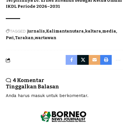
Terpilihnya Dr. Ernes Silvanus sebagai Ketua Umum
IKDL Periode 2026–2031
TAGGED:
jurnalis
Kalimantanutara
kaltara
media
Pwi
Tarakan
wartawan
4 Komentar
Tinggalkan Balasan
Anda harus
masuk
untuk berkomentar.