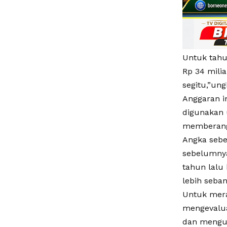
Untuk tahu
Rp 34 milia
segitu,”un
Anggaran i
digunakan 
memberangk
Angka sebes
sebelumnya
tahun lalu
lebih seban
Untuk mera
mengevalua
dan menguk