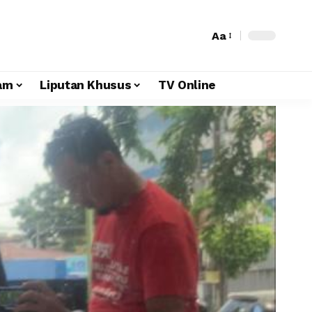
Aa
am
Liputan Khusus
TV Online