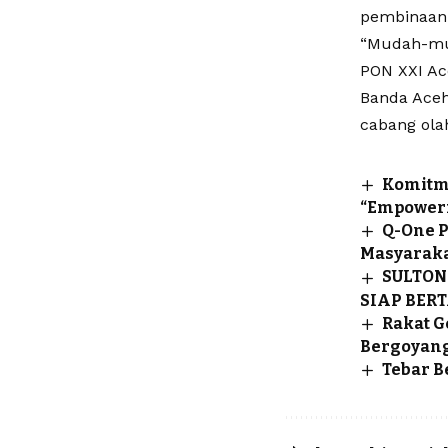
pembinaan 
“Mudah-muda
PON XXI Ac
Banda Aceh,
cabang ola
Komitm
“Empowerm
Q-One P
Masyarak
SULTON
SIAP BER
Rakat G
Bergoyang
Tebar B