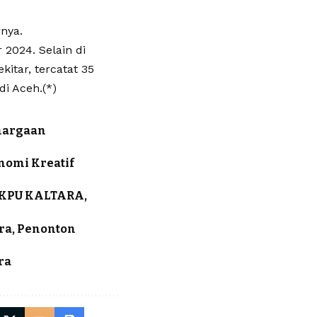
rnya.
2024. Selain di
itar, tercatat 35
i Aceh.(*)
hargaan
nomi Kreatif
 KPU KALTARA,
ara, Penonton
ra