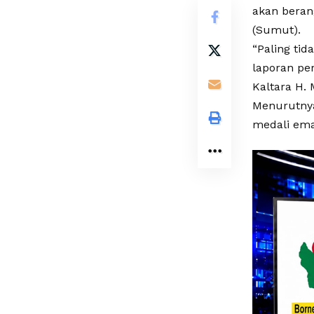
akan beran
(Sumut).
“Paling ti
laporan pe
Kaltara H.
Menurutnya
medali ema