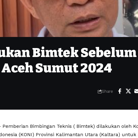
kukan Bimtek Sebelum
 Aceh Sumut 2024
Share
Pemberian Bimbingan Teknis ( Bimtek) dilakukan oleh K
ndonesia (KONI) Provinsi Kalimantan Utara (Kaltara) untu