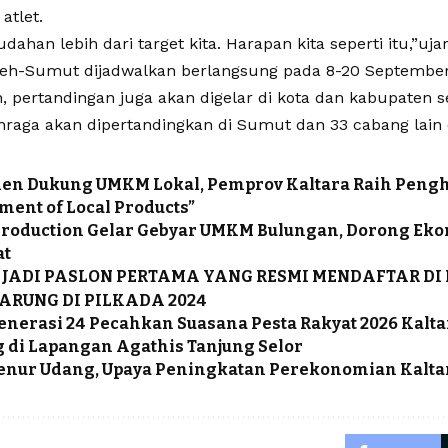
atlet.
han lebih dari target kita. Harapan kita seperti itu,”uja
eh-Sumut dijadwalkan berlangsung pada 8-20 September 
 pertandingan juga akan digelar di kota dan kabupaten sek
hraga akan dipertandingkan di Sumut dan 33 cabang lain d
en Dukung UMKM Lokal, Pemprov Kaltara Raih Peng
ent of Local Products”
roduction Gelar Gebyar UMKM Bulungan, Dorong Eko
at
 JADI PASLON PERTAMA YANG RESMI MENDAFTAR DI
TARUNG DI PILKADA 2024
enerasi 24 Pecahkan Suasana Pesta Rakyat 2026 Kalt
 di Lapangan Agathis Tanjung Selor
enur Udang, Upaya Peningkatan Perekonomian Kalta