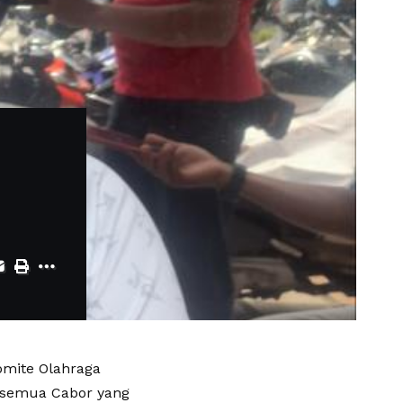
omite Olahraga
k semua Cabor yang