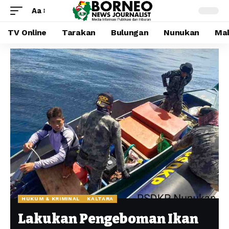
Aa
TV Online
Tarakan
Bulungan
Nunukan
Mal
HUKUM & KRIMINAL
KALTARA
Lakukan Pengeboman Ikan