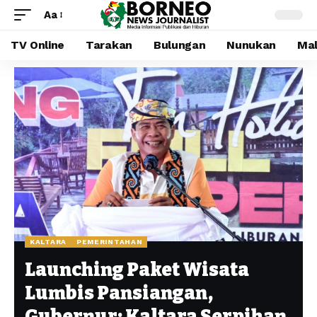
Aa
TV Online
Tarakan
Bulungan
Nunukan
Mal
KALTARA
PEMERINTAHAN
Launching Paket Wisata
Lumbis Pansiangan,
Gubernur: Kaltara Serpihan