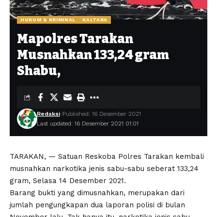
HUKUM & KRIMINAL
KALTARA
Mapolres Tarakan
Musnahkan 133,24 gram
Shabu,
Redaksi
Published: 16 Desember 2021
Last updated: 16 Desember 2021 01:01
TARAKAN, — Satuan Reskoba Polres Tarakan kembali
musnahkan narkotika jenis sabu-sabu seberat 133,24
gram, Selasa 14 Desember 2021.
Barang bukti yang dimusnahkan, merupakan dari
jumlah pengungkapan dua laporan polisi di bulan