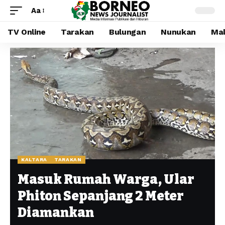
Aa
TV Online
Tarakan
Bulungan
Nunukan
Mal
KALTARA
TARAKAN
Masuk Rumah Warga, Ular
Phiton Sepanjang 2 Meter
Diamankan