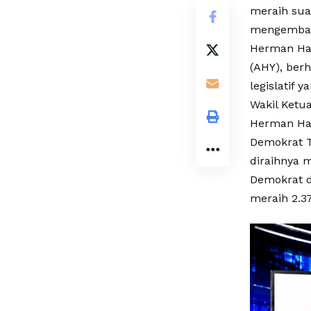
meraih sua
mengemban
Herman Ham
(AHY), berh
legislatif 
Wakil Ketu
Herman Ham
Demokrat T
diraihnya m
Demokrat d
meraih 2.3