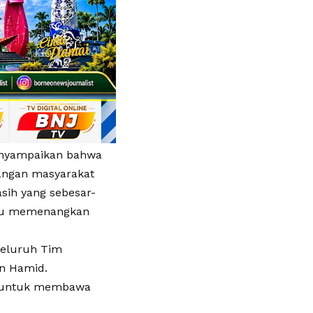
enyampaikan bahwa
angan masyarakat
asih yang sebesar-
ntu memenangkan
seluruh Tim
an Hamid.
p untuk membawa