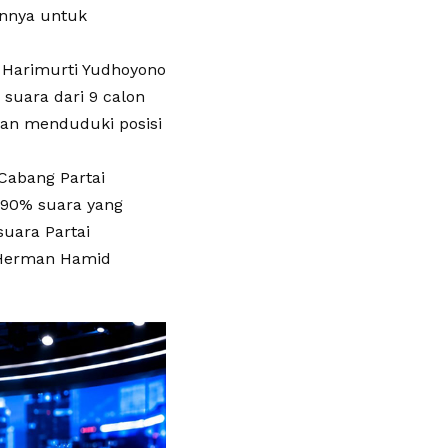
annya untuk
 Harimurti Yudhoyono
 suara dari 9 calon
ikan menduduki posisi
Cabang Partai
 90% suara yang
suara Partai
a Herman Hamid