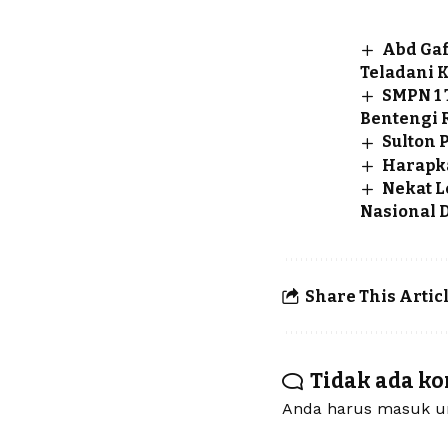
Abd Gaf
Teladani 
SMPN 1 
Bentengi 
Sulton 
Harapk
Nekat L
Nasional 
Share This Artic
Tidak ada k
Anda harus
masuk
un