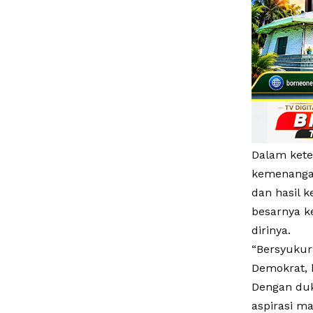
Dalam kete
kemenangan
dan hasil 
besarnya k
dirinya.
“Bersyukur
Demokrat, 
Dengan duk
aspirasi m