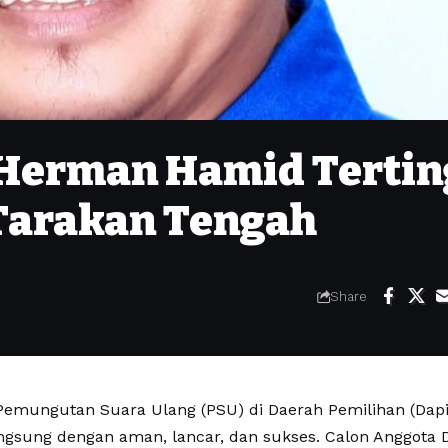
 Herman Hamid Tertin
Tarakan Tengah
Share
Pemungutan Suara Ulang (PSU) di Daerah Pemilihan (Dapi
ngsung dengan aman, lancar, dan sukses. Calon Anggota