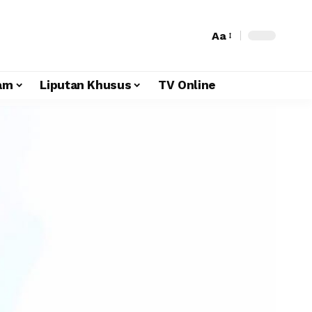
Aa
am
Liputan Khusus
TV Online