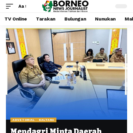
Aa
TV Online
Tarakan
Bulungan
Nunukan
Mal
ADVETORIAL
KALTARA
Mendagri Minta Daerah