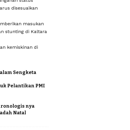
nanganan status
harus disesuaikan
memberikan masukan
 stunting di Kaltara
an kemiskinan di
dalam Sengketa
tuk Pelantikan PMI
 Kronologis nya
adah Natal