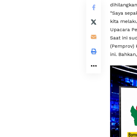
dihilangkan
“Saya sepa
kita melak
Upacara Pe
Saat ini s
(Pemprov) K
ini. Bahkan