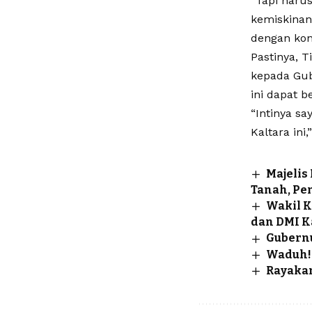
“Tapi haru
kemiskinan 
dengan kon
Pastinya, 
kepada Gub
ini dapat b
“Intinya s
Kaltara ini,
Majeli
Tanah, Pe
Wakil K
dan DMI K
Gubernu
Waduh! 
Rayakan