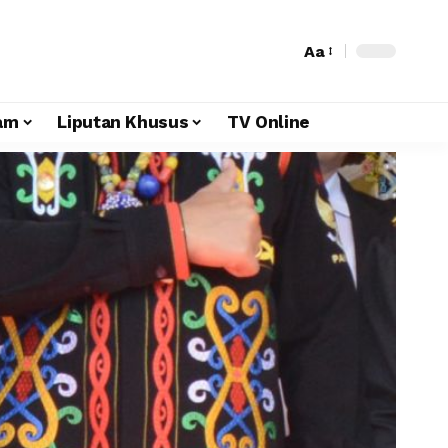
Aa
am
Liputan Khusus
TV Online