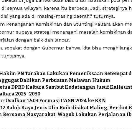
s diketahui juga bahwa tidak bisa disamaratakan pola pe
di semua wilayah, karena itu berbeda. Jadi, strateginya 
disi yang ada di masing-masing daerah,” tuturnya.
Tim Penanganan Kemiskinan dan Stunting Kaltara akan 
ernur supaya strategi menangani masalah kemiskinan dan
erjalan dengan baik dan lancar.
aya sepakat dengan Gubernur bahwa kita bisa menghilangk
” tuntasnya.
s Hakim PN Tarakan Lakukan Pemeriksaan Setempat 
nggugat Dalilkan Perbuatan Melawan Hukum
etua DPRD Kaltara Sambut Kedatangan Jusuf Kalla un
altara 2025–2030
r Usulkan 1.503 Formasi CASN 2024 ke BKN
12 Balok Kayu Jenis Ulin Raib disikat Maling, Berikut
 Bersama Masyarakat, Wagub Lakukan Perjalanan Ib