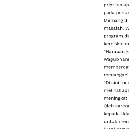
prioritas a
pada penur
Memang di 
masalah. W
program da
kemiskinan
“Harapan ki
Wagub Yans
memberdaya
menangani 
“Di sini me
melihat ad
meningkat 
Oleh karena
kepada tid
untuk meng