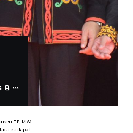
nsen TP, M.Si
ara ini dapat