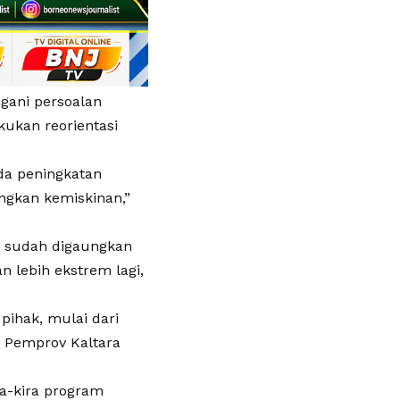
gani persoalan
kukan reorientasi
ada peningkatan
ngkan kemiskinan,”
 sudah digaungkan
n lebih ekstrem lagi,
pihak, mulai dari
n Pemprov Kaltara
ra-kira program