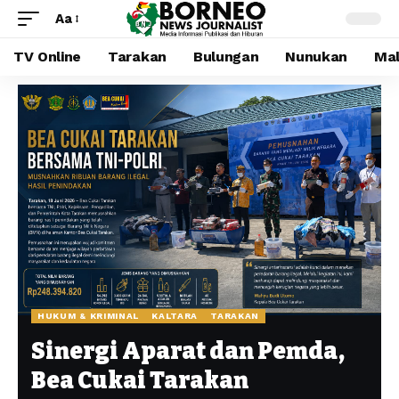
Aa
TV Online
Tarakan
Bulungan
Nunukan
Mal
HUKUM & KRIMINAL
KALTARA
TARAKAN
Sinergi Aparat dan Pemda,
Bea Cukai Tarakan