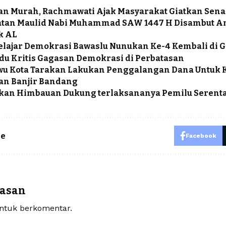
an Murah, Rachmawati Ajak Masyarakat Giatkan Sen
atan Maulid Nabi Muhammad SAW 1447 H Disambut A
k AL
elajar Demokrasi Bawaslu Nunukan Ke-4 Kembali di Ge
du Kritis Gagasan Demokrasi di Perbatasan
wu Kota Tarakan Lakukan Penggalangan Dana Untuk 
an Banjir Bandang
kan Himbauan Dukung terlaksananya Pemilu Serenta
le
Facebook
lasan
tuk berkomentar.