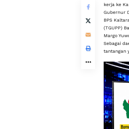
kerja ke Ka
Gubernur D
BPS Kalta
(TGUPP) Ba
Margo Yuw
Sebagai da
tantangan 