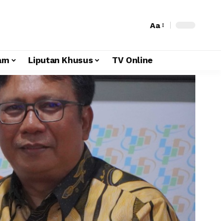
Aa
am
Liputan Khusus
TV Online