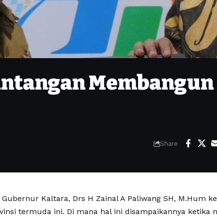
Tantangan Membangun
Share
Gubernur Kaltara, Drs H Zainal A Paliwang SH, M.Hum 
ovinsi termuda ini. Di mana hal ini disampaikannya ketik