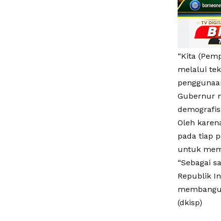
“Kita (Pem
melalui te
penggunaan
Gubernur m
demografis,
Oleh karen
pada tiap p
untuk mem
“Sebagai s
Republik I
membangun 
(dkisp)