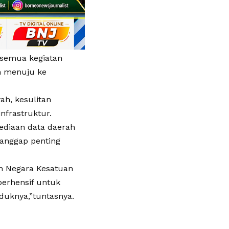
 semua kegiatan
an menuju ke
ah, kesulitan
nfrastruktur.
ediaan data daerah
ianggap penting
an Negara Kesatuan
perhensif untuk
uknya,”tuntasnya.