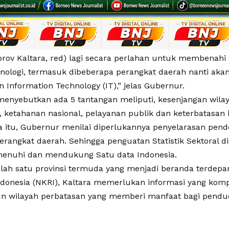
prov Kaltara, red) lagi secara perlahan untuk membenahi
knologi, termasuk dibeberapa perangkat daerah nanti ak
 Information Technology (IT),” jelas Gubernur.
enyebutkan ada 5 tantangan meliputi, kesenjangan wilay
 ketahanan nasional, pelayanan publik dan keterbatasan i
a itu, Gubernur menilai diperlukannya penyelarasan pend
erangkat daerah. Sehingga penguatan Statistik Sektoral d
enuhi dan mendukung Satu data Indonesia.
alah satu provinsi termuda yang menjadi beranda terdep
ndonesia (NKRI), Kaltara memerlukan informasi yang kom
wilayah perbatasan yang memberi manfaat bagi pendud