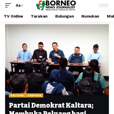
Aa
TV Online
Tarakan
Bulungan
Nunukan
Mal
KALTARA
TARAKAN
Partai Demokrat Kaltara;
Membuka Peluang bagi