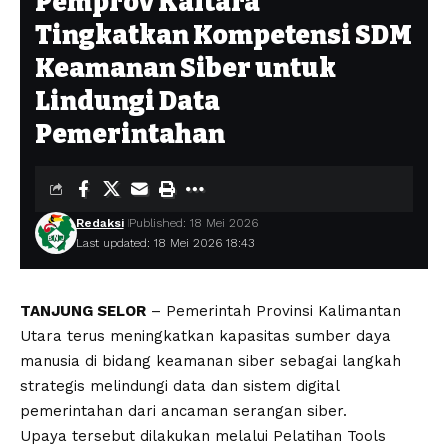
Pemprov Kaltara
Tingkatkan Kompetensi SDM
Keamanan Siber untuk
Lindungi Data
Pemerintahan
Redaksi
Published: 18 Mei 2026
Last updated: 18 Mei 2026 18:43
TANJUNG SELOR
– Pemerintah Provinsi Kalimantan
Utara terus meningkatkan kapasitas sumber daya
manusia di bidang keamanan siber sebagai langkah
strategis melindungi data dan sistem digital
pemerintahan dari ancaman serangan siber.
Upaya tersebut dilakukan melalui Pelatihan Tools