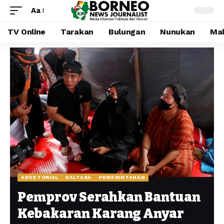
Aa
TV Online
Tarakan
Bulungan
Nunukan
Mal
ADVETORIAL
KALTARA
PEMERINTAHAN
Pemprov Serahkan Bantuan
Kebakaran Karang Anyar