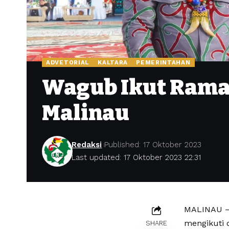
ADVETORIAL
KALTARA
PEMERINTAHAN
Wagub Ikut Ramai
Malinau
Redaksi
Published: 17 Oktober 2023
Last updated: 17 Oktober 2023 22:31
MALINAU – 
mengikuti 
SHARE