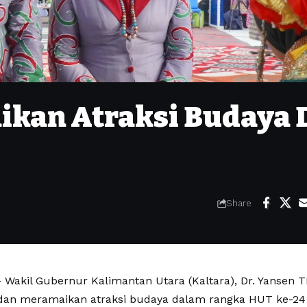
kan Atraksi Budaya 
Share
Wakil Gubernur Kalimantan Utara (Kaltara), Dr. Yansen TP
dan meramaikan atraksi budaya dalam rangka HUT ke-24