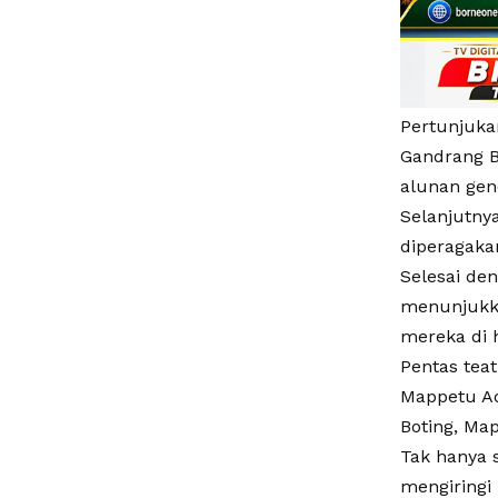
Pertunjuka
Gandrang B
alunan gen
Selanjutny
diperagaka
Selesai den
menunjukka
mereka di 
Pentas tea
Mappetu Ad
Boting, Ma
Tak hanya 
mengiringi