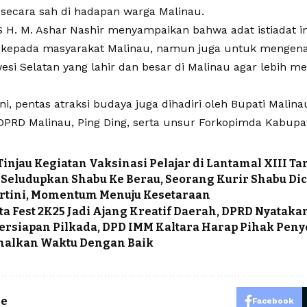
 secara sah di hadapan warga Malinau.
 H. M. Ashar Nashir menyampaikan bahwa adat istiadat i
 kepada masyarakat Malinau, namun juga untuk mengena
esi Selatan yang lahir dan besar di Malinau agar lebih me
ni, pentas atraksi budaya juga dihadiri oleh Bupati Mali
 DPRD Malinau, Ping Ding, serta unsur Forkopimda Kabupa
injau Kegiatan Vaksinasi Pelajar di Lantamal XIII T
 Seludupkan Shabu Ke Berau, Seorang Kurir Shabu Di
rtini, Momentum Menuju Kesetaraan
a Fest 2K25 Jadi Ajang Kreatif Daerah, DPRD Nyata
persiapan Pilkada, DPD IMM Kaltara Harap Pihak Pen
alkan Waktu Dengan Baik
le
Facebook