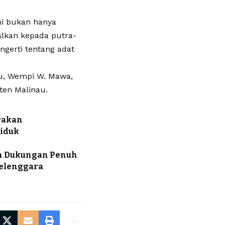
ni bukan hanya
lkan kepada putra-
ngerti tentang adat
nau, Wempi W. Mawa,
ten Malinau.
arakan
ciduk
kan Dukungan Penuh
yelenggara