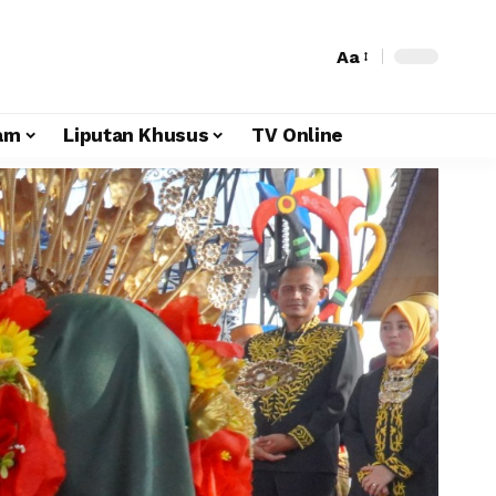
Aa
am
Liputan Khusus
TV Online