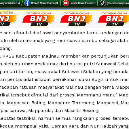
n seni dimulai dari awal penyambutan tamu undangan de
ulo oleh anak-anak yang membawa bambu sebagai alat mus
dang.
a KKSS Kabupaten Malinau memberikan pertunjukan berup
n oleh puluhan anak-anak dari putra-putri Sulawesi Selat
gan tari-tarian, masyarakat Sulawesi Selatan yang berada 
n pentas adat istiadat pernikahan suku Bugis untuk me
hadapan ratusan masyarakat Malinau dengan tema Mappabo
trikal tersebut dimulai dari prosesi Mammanu’manu’, Map
a, Mappasau Boting, Mappanre Temmeng, Mappacci, Map
ppasikarawa, Mapparola, dan Massita Beseng.
sebatas teatrikal, namun semua rangkaian prosesi ters
 kedua mempelai yaitu Usman Kara dan Nur Halizah yan