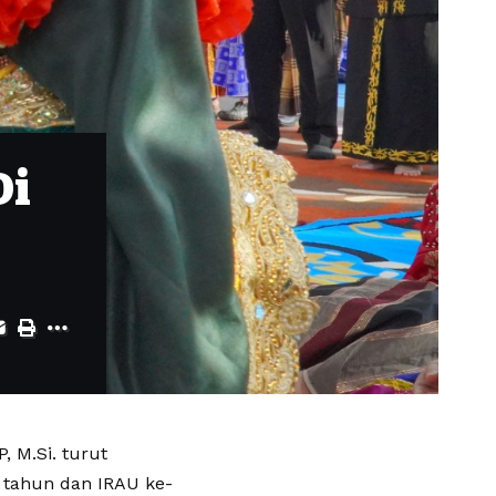
Di
, M.Si. turut
 tahun dan IRAU ke-