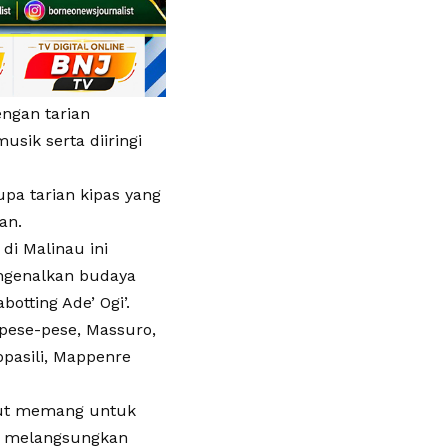
ngan tarian
ik serta diiringi
a tarian kipas yang
an.
di Malinau ini
ngenalkan budaya
tting Ade’ Ogi’.
pese-pese, Massuro,
pasili, Mappenre
ebut memang untuk
g melangsungkan