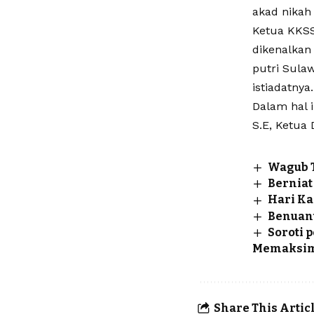
akad nikah
Ketua KKSS
dikenalkan
putri Sulaw
istiadatnya.
Dalam hal i
S.E, Ketua
Wagub T
Berniat
Hari Ka
Benuant
Soroti 
Memaksim
Share This Artic