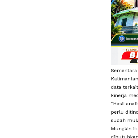
Sementara 
Kalimantan
data terka
kinerja me
“Hasil anal
perlu diti
sudah mula
Mungkin it
dibutuhkan