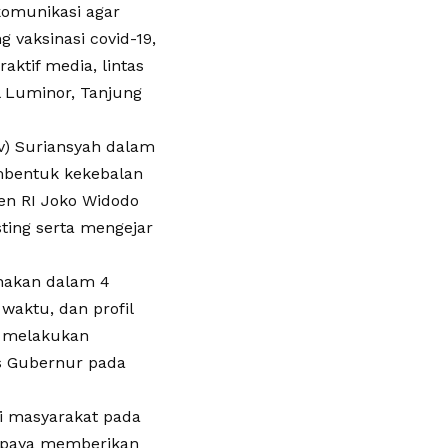
komunikasi agar
 vaksinasi covid-19,
aktif media, lintas
l Luminor, Tanjung
ov) Suriansyah dalam
mbentuk kekebalan
en RI Joko Widodo
ting serta mengejar
anakan dalam 4
waktu, dan profil
m melakukan
as Gubernur pada
si masyarakat pada
a upaya memberikan