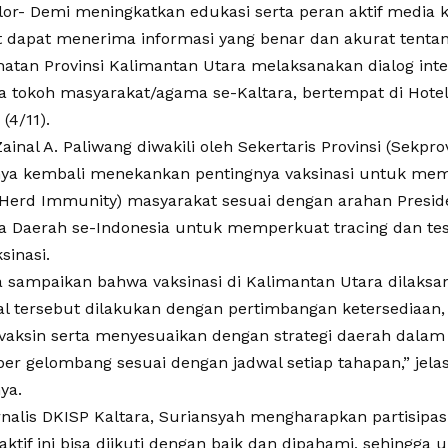
lor- Demi meningkatkan edukasi serta peran aktif media 
 dapat menerima informasi yang benar dan akurat tentang
atan Provinsi Kalimantan Utara melaksanakan dialog inter
rta tokoh masyarakat/agama se-Kaltara, bertempat di Hote
(4/11).
inal A. Paliwang diwakili oleh Sekertaris Provinsi (Sekpr
ya kembali menekankan pentingnya vaksinasi untuk me
Herd Immunity) masyarakat sesuai dengan arahan Presid
a Daerah se-Indonesia untuk memperkuat tracing dan tes
sinasi.
a sampaikan bahwa vaksinasi di Kalimantan Utara dilaks
al tersebut dilakukan dengan pertimbangan ketersediaan, 
aksin serta menyesuaikan dengan strategi daerah dala
er gelombang sesuai dengan jadwal setiap tahapan,” jel
ya.
nalis DKISP Kaltara, Suriansyah mengharapkan partisipa
raktif ini bisa diikuti dengan baik dan dipahami, sehingg