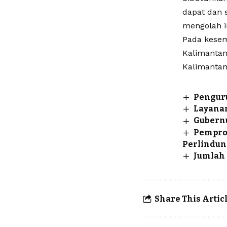
dapat dan 
mengolah in
Pada kesem
Kalimantan
Kalimantan 
Penguru
Layanan
Gubernu
Pempro
Perlindu
Jumlah 
Share This Artic