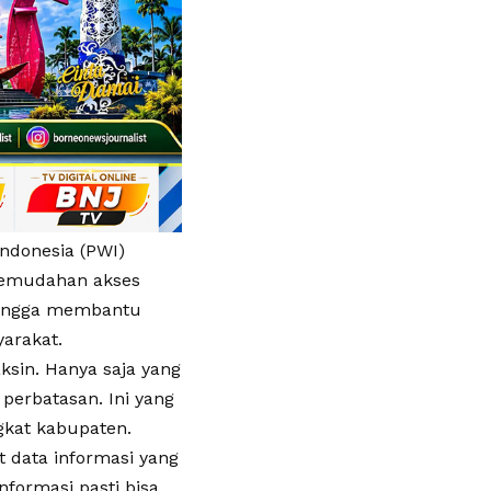
ndonesia (PWI)
 kemudahan akses
ehingga membantu
arakat.
aksin. Hanya saja yang
perbatasan. Ini yang
gkat kabupaten.
t data informasi yang
formasi pasti bisa