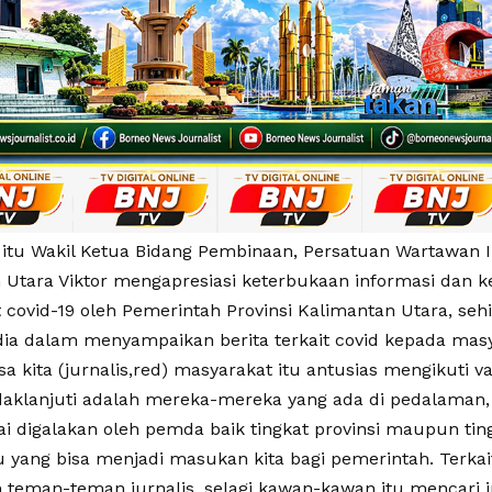
itu Wakil Ketua Bidang Pembinaan, Persatuan Wartawan I
 Utara Viktor mengapresiasi keterbukaan informasi dan
it covid-19 oleh Pemerintah Provinsi Kalimantan Utara, s
dia dalam menyampaikan berita terkait covid kepada masy
isa kita (jurnalis,red) masyarakat itu antusias mengikuti v
ndaklanjuti adalah mereka-mereka yang ada di pedalaman, 
i digalakan oleh pemda baik tingkat provinsi maupun tin
u yang bisa menjadi masukan kita bagi pemerintah. Terkai
 teman-teman jurnalis, selagi kawan-kawan itu mencari in