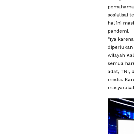
pemahaman 
sosialisai
hal ini ma
pandemi.
“Iya karen
diperlukan
wilayah Ka
semua haru
adat, TNI, 
media. Kar
masyarakat,