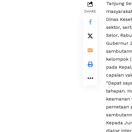
Tanjung Se
masyarakat
SHARE
Dinas Keseh
sektor, se
Selor, Rabu 
Gubernur Za
sambutann
kelompok (
pada Kepal
capaian vak
“Dapat say
tahapan. H
keamanan v
pemetaan p
sambutann
Kepada Jur
dialog inte