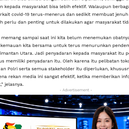
kepada masyarakat bisa lebih efektif. Walaupun berbaga
 terkait covid-19 terus-menerus dan sedikit membuat jen
sih perlu dan penting untuk dilakukan agar masyarakat t
a memang sampai saat ini kita belum menemukan obatny
 kemauan kita bersama untuk terus menurunkan pendemi 
limantan Utara. Jadi penyadaran kepada masyarakat itu pe
s memiliki penyadaran itu. Oleh karena itu pelibatan tok
dan Polri serta semua stakeholder itu diperlukan, khusus
ena rekan media ini sangat efektif, ketika memberikan in
” jelasnya.
- Advertisement -