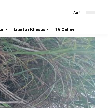
Aa
am
Liputan Khusus
TV Online