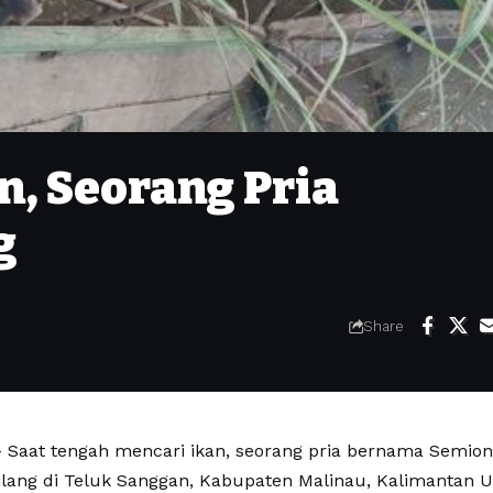
n, Seorang Pria
g
Share
Saat tengah mencari ikan, seorang pria bernama Semi
ilang di Teluk Sanggan, Kabupaten Malinau, Kalimantan U