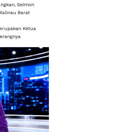
angkan, Seimon
Malinau Barat
merupakan Ketua
terangnya