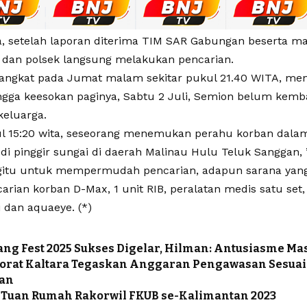
a, setelah laporan diterima TIM SAR Gabungan beserta ma
dan polsek langsung melakukan pencarian.
angkat pada Jumat malam sekitar pukul 21.40 WITA, me
gga keesokan paginya, Sabtu 2 Juli, Semion belum kembal
keluarga.
l 15:20 wita, seseorang menemukan perahu korban dala
di pinggir sungai di daerah Malinau Hulu Teluk Sanggan,
gitu untuk mempermudah pencarian, adapun sarana yan
rian korban D-Max, 1 unit RIB, peralatan medis satu set,
 dan aquaeye. (*)
ng Fest 2025 Sukses Digelar, Hilman: Antusiasme Ma
orat Kaltara Tegaskan Anggaran Pengawasan Sesuai
an
 Tuan Rumah Rakorwil FKUB se-Kalimantan 2023