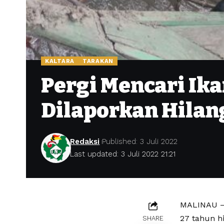
KALTARA
TARAKAN
Pergi Mencari Ika
Dilaporkan Hilan
Redaksi
Published: 3 Juli 2022
Last updated: 3 Juli 2022 21:21
MALINAU – 
27 tahun h
SHARE