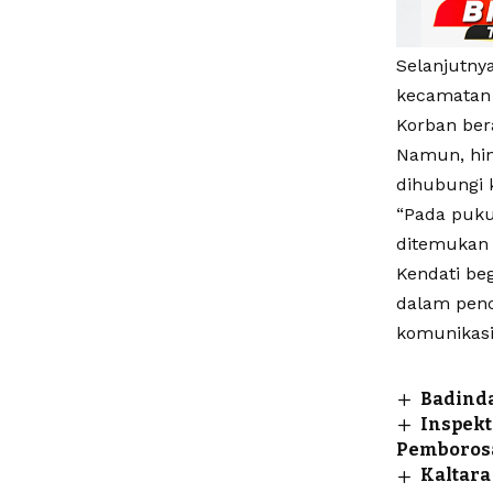
Selanjutny
kecamatan 
Korban ber
Namun, hin
dihubungi 
“Pada puku
ditemukan 
Kendati be
dalam penca
komunikasi
Badinda
Inspekt
Pemboros
Kaltara