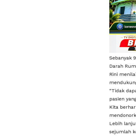
Sebanyak 9
Darah Ruma
Rini menila
mendukung 
“Tidak dapa
pasien yan
Kita berhar
mendonorka
Lebih lanj
sejumlah k