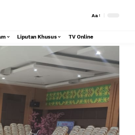
Aa
am
Liputan Khusus
TV Online