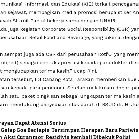
munikasi, Informasi, dan Edukasi (KIE) terkait pencegaha
aan sejawat, membagikan media promosi berupa stiker Anti
ilayah Slumit Pantai bekerja sama dengan UNAIR.
 ada juga kegiatan Corporate Social Responsibility (CSR) ya
 perusahaan Retail Food and Beverage, yang dikenal deng
in sempat juga ada CSR dari perusahaan Roti’O, yang me
oti,red) sebagai bentuk apresiasi kepada para dokter di si
t mengucapkan terima kasih,” ucap Rini.
atan tersebut, IDI Cabang Kota Tarakan memberikan kue 
kisan kepada para pendonor. Setelah melakukan donor, pa
lah satu paket bingkisan sebagai ungkapan terima kasih a
am mendukung penyediaan stok darah di RSUD dr. H. Jus
ayan Dapat Atensi Serius
k Gelap Goa Berlapis, Tersimpan Harapan Baru Pariwis
 Aksi Curanmor, Residivis kembali Dibekuk Polisi