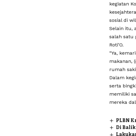
kegiatan Ko
kesejahter
sosial di w
Selain itu,
salah satu
Roti’O.
“Ya, kemar
makanan, (r
rumah saki
Dalam kegi
serta bing
memiliki sa
mereka dal
PLBN Kr
Di Bali
Lakukan