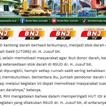
0 kantong darah berhasil terkumpul, menjadi stok darah d
h Sakit (UTDRS) dr. H. Jusuf SK.
i, selain memotivasi masyarakat agar ikut donor darah, keg
ketersediaan stok darah di RSUD dr. H. Jusuf SK.
t dipungkiri, hampir setiap rumah sakit sering kehabisan
g membutuhkan. Sementara itu, jumlah pendonor darah ru
ap melalui kegiatan ini dapat memotivasi masyarakat luas
n darahnya,” katanya.
ut, Rini mengatakan bahwa dalam memperingati HUT IDI k
egiatan yang dilakukan RSUD dr. H. Jusuf SK, di antaran