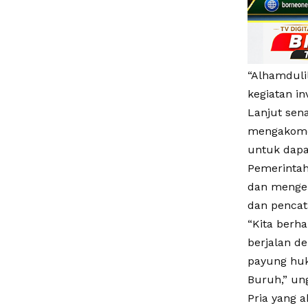
“Alhamduli
kegiatan in
Lanjut sena
mengakomod
untuk dapa
Pemerintah
dan menge
dan pencat
“Kita berh
berjalan d
payung huk
Buruh,” un
Pria yang 