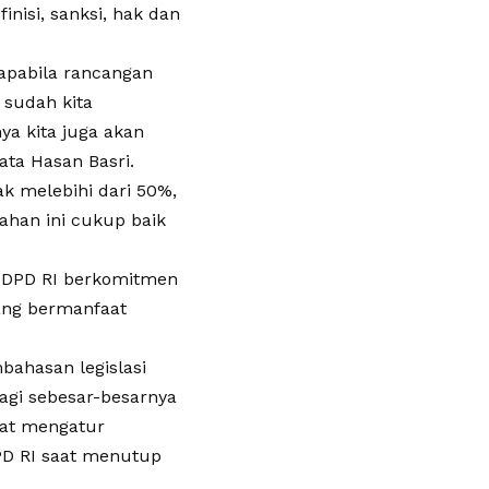
inisi, sanksi, hak dan
apabila rancangan
 sudah kita
ya kita juga akan
ata Hasan Basri.
k melebihi dari 50%,
ahan ini cukup baik
I DPD RI berkomitmen
yang bermanfaat
bahasan legislasi
agi sebesar-besarnya
pat mengatur
PD RI saat menutup