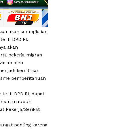
aksanakan serangkaian
e III DPD RI.
nya akan
rta pekerja migran
wasan oleh
enjadi kemitraan,
isme pemberitahuan
e III DPD RI, dapat
pedoman maupun
t Pekerja/Serikat
angat penting karena