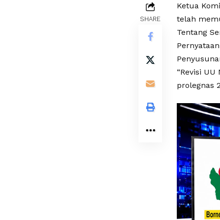
Ketua Komi
telah mem
SHARE
Tentang Ser
Pernyataan
Penyusunan
“Revisi UU
prolegnas 