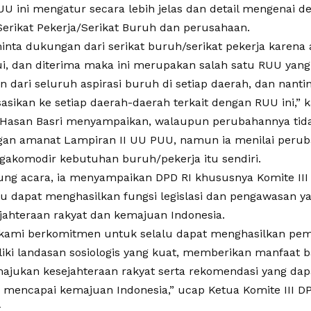
U ini mengatur secara lebih jelas dan detail mengenai def
Serikat Pekerja/Serikat Buruh dan perusahaan.
nta dukungan dari serikat buruh/serikat pekerja karena 
ui, dan diterima maka ini merupakan salah satu RUU yang
n dari seluruh aspirasi buruh di setiap daerah, dan nantin
asikan ke setiap daerah-daerah terkait dengan RUU ini,” k
 Hasan Basri menyampaikan, walaupun perubahannya tida
gan amanat Lampiran II UU PUU, namun ia menilai perub
akomodir kebutuhan buruh/pekerja itu sendiri.
ung acara, ia menyampaikan DPD RI khususnya Komite II
lu dapat menghasilkan fungsi legislasi dan pengawasan 
jahteraan rakyat dan kemajuan Indonesia.
, kami berkomitmen untuk selalu dapat menghasilkan pem
iki landasan sosiologis yang kuat, memberikan manfaat b
jukan kesejahteraan rakyat serta rekomendasi yang da
 mencapai kemajuan Indonesia,” ucap Ketua Komite III D
.