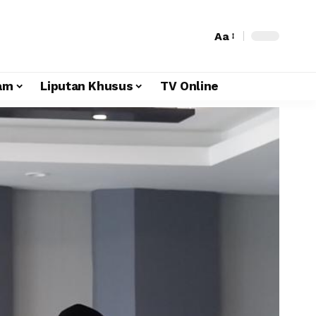
Aa
am
Liputan Khusus
TV Online