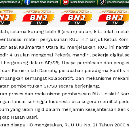
llah, selama kurang lebih 6 (enam) bulan, kita telah mel
ventarisasi materi penyusunan RUU ini,” lanjut Ketua Komit
tor asal Kalimantan Utara itu menjelaskan, RUU ini nanti
ir 4 usulan mengenai Pekerja mandiri, pekerja digital se
t bergabung dalam SP/SB;, Upaya pembinaan dan penga
 dan Pemerintah Daerah;, perubahan paradigma konflik m
mbangkan semangat kolaboratif;, dan mekanisme mekan
atan pembentukan SP/SB secara berjenjang;.
arap proses dan mekanisme pembahasan RUU inisiatif Komit
engan lancar sehingga Indonesia bisa segera memiliki 
um yang lebih rigid dalam menjamin kesejahteraan Serika
gkap Hasan Basri.
akrab disapa HB mengatakan, RUU UU No. 21 Tahun 2000 s