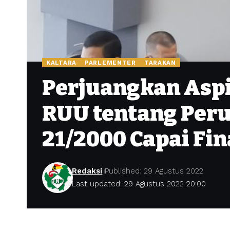
KALTARA
PARLEMENTER
TARAKAN
Perjuangkan Asp
RUU tentang Peru
21/2000 Capai Fin
Redaksi
Published: 29 Agustus 2022
Last updated: 29 Agustus 2022 20:00