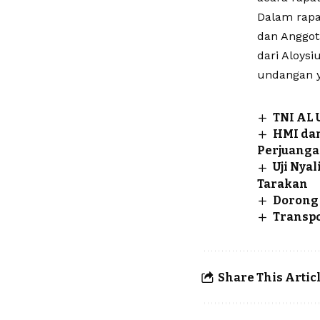
Dalam rapat
dan Anggota
dari Aloys
undangan y
TNI AL 
HMI dan
Perjuanga
Uji Nya
Tarakan
Dorong 
Transpo
Share This Artic