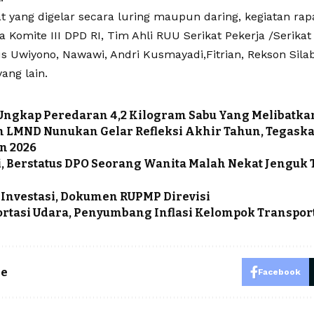
 yang digelar secara luring maupun daring, kegiatan rapa
 Komite III DPD RI, Tim Ahli RUU Serikat Pekerja /Serikat
ius Uwiyono, Nawawi, Andri Kusmayadi,Fitrian, Rekson Sil
ang lain.
Ungkap Peredaran 4,2 Kilogram Sabu Yang Melibatka
 LMND Nunukan Gelar Refleksi Akhir Tahun, Tegask
n 2026
li, Berstatus DPO Seorang Wanita Malah Nekat Jenguk
Investasi, Dokumen RUPMP Direvisi
rtasi Udara, Penyumbang Inflasi Kelompok Transport
le
Facebook