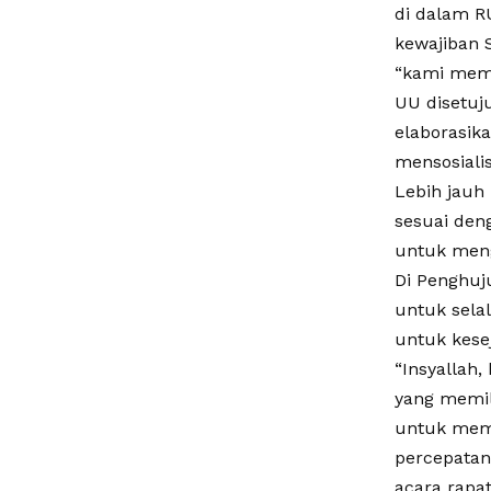
di dalam RU
kewajiban 
“kami memi
UU disetuj
elaborasika
mensosialis
Lebih jauh
sesuai den
untuk meng
Di Penghuj
untuk sela
untuk kese
“Insyallah
yang memil
untuk mema
percepatan
acara rapat