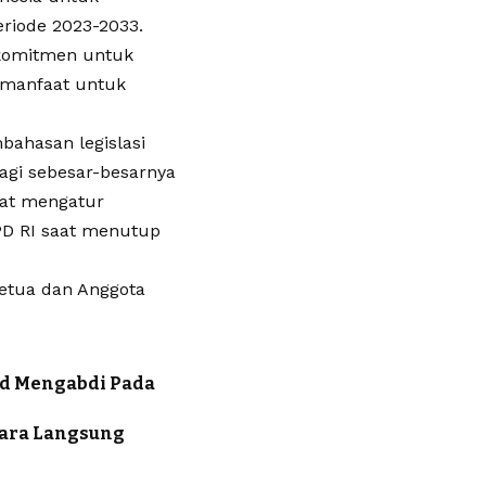
riode 2023-2033.
rkomitmen untuk
ermanfaat untuk
bahasan legislasi
agi sebesar-besarnya
pat mengatur
PD RI saat menutup
Ketua dan Anggota
id Mengabdi Pada
cara Langsung