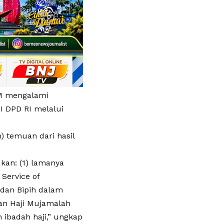
 M mengalami
II DPD RI melalui
) temuan dari hasil
kan: (1) lamanya
Service of
H dan Bipih dalam
an Haji Mujamalah
 ibadah haji,” ungkap