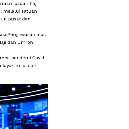
raan ibadah haji
, melalui satuan
upun pusat dan
sasi Pengawasan atas
Haji dan Umroh
karena pandemi Covid-
 layanan ibadah