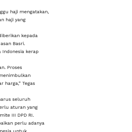
nggu haji mengatakan,
n haji yang
diberikan kepada
asan Basri.
a Indonesia kerap
ian. Proses
k menimbulkan
r harga,” Tegas
 harus seluruh
erlu aturan yang
mite III DPD RI.
aikan perlu adanya
onesia untuk