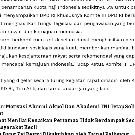
penambahan kuota haji Indonesia sedikitnya 5% untuk pe
i menyampaikan DPD RI khususnya Komite III DPD RI be
at menghasilkan fungsi legislasi dan pengawasan yang b
aan rakyat dan kemajuan Indonesia.
, kami berkomitmen untuk selalu dapat menghasilkan pem
iki landasan sosiologis yang kuat, memberikan manfaat b
jukan kesejahteraan rakyat serta rekomendasi yang da
 mencapai kemajuan Indonesia,” ucap Ketua Komite III D
.
 yang digelar secara luring kegiatan rapat dihadiri oleh 
DPD RI, Tim Ahli, dan tamu undangan yang lain.
r Motivasi Alumni Akpol Dan Akademi TNI Tetap Sol
at
at Menilai Kenaikan Pertamax Tidak Berdampak Se
syarakat Kecil
 Bang Zai Resmi Dikukuhkan oleh Zainal Paliwang