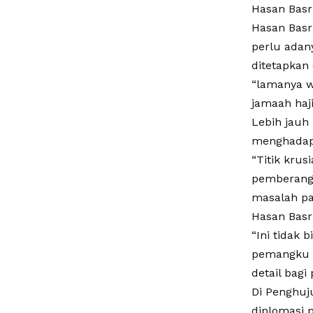
Hasan Basri
Hasan Basr
perlu adan
ditetapkan
“lamanya w
jamaah haji
Lebih jauh
menghadap
“Titik krus
pemberangk
masalah pad
Hasan Basri
“Ini tidak 
pemangku k
detail bagi
Di Penghuj
diplomasi 