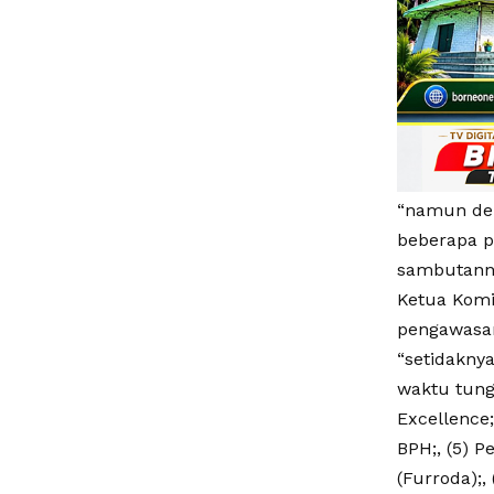
“namun dem
beberapa pe
sambutann
Ketua Komit
pengawasan
“setidaknya
waktu tungg
Excellence;
BPH;, (5) 
(Furroda);