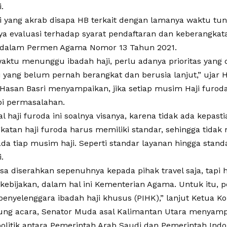
.
i yang akrab disapa HB terkait dengan lamanya waktu tu
ya evaluasi terhadap syarat pendaftaran dan keberangkata
 dalam Permen Agama Nomor 13 Tahun 2021.
aktu menunggu ibadah haji, perlu adanya prioritas yang 
 yang belum pernah berangkat dan berusia lanjut,” ujar H
 Hasan Basri menyampaikan, jika setiap musim Haji furod
i permasalahan.
ial haji furoda ini soalnya visanya, karena tidak ada kepast
atan haji furoda harus memiliki standar, sehingga tida
a tiap musim haji. Seperti standar layanan hingga standa
.
bisa diserahkan sepenuhnya kepada pihak travel saja, tapi
ebijakan, dalam hal ini Kementerian Agama. Untuk itu, p
 penyelenggara ibadah haji khusus (PIHK),” lanjut Ketua Ko
ung acara, Senator Muda asal Kalimantan Utara menyamp
politik antara Pemerintah Arab Saudi dan Pemerintah Ind