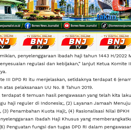
ikian, penyelenggaraan ibadah haji tahun 1443 H/2022
nyesuaian regulasi dan kebijakan,” lanjut Ketua Komite I
ya.
e III DPD RI itu menjelaskan, setidaknya terdapat 6 (enam
 atas pelaksanaan UU No. 8 Tahun 2019.
 terdapat 6 temuan hasil pengawasan yang telah kita laku
u haji reguler di Indonesia;, (2) Layanan Jamaah Menuju 
, (3) Penambahan Kuota Haji;, (4) Rasionalisasi Nilai BPK
Penyelenggaraan Ibadah Haji Khusus yang memberangkatk
, (6) Penguatan fungsi dan tugas DPD RI dalam pengawasan