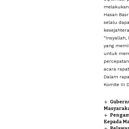
melakukan 
Hasan Basr
selalu dap
kesejahter
“Insyallah
yang memil
untuk mema
percepatan
acara rapat
Dalam rapat
Komite III 
Gubernu
Masyarak
Pengam
Kepada Ma
Relawan