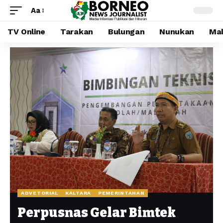
Aa
TV Online
Tarakan
Bulungan
Nunukan
Mal
ADVETORIAL
KALTARA
PEMERINTAHAN
Perpusnas Gelar Bimtek