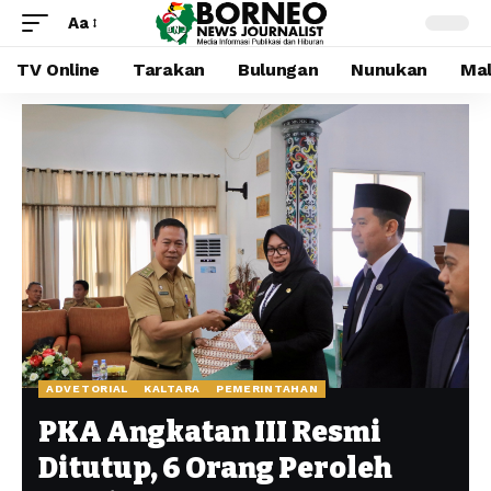
Aa
TV Online
Tarakan
Bulungan
Nunukan
Mal
ADVETORIAL
KALTARA
PEMERINTAHAN
PKA Angkatan III Resmi
Ditutup, 6 Orang Peroleh