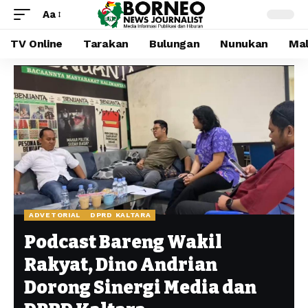
Aa
TV Online
Tarakan
Bulungan
Nunukan
Mal
ADVETORIAL
DPRD KALTARA
Podcast Bareng Wakil
Rakyat, Dino Andrian
Dorong Sinergi Media dan