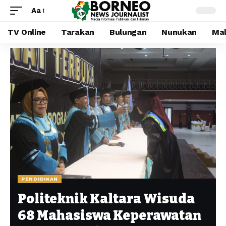
Aa
TV Online
Tarakan
Bulungan
Nunukan
Mal
PENDIDIKAN
Politeknik Kaltara Wisuda
68 Mahasiswa Keperawatan