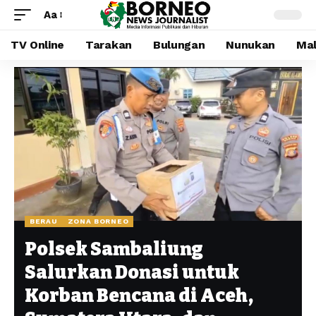
Aa
TV Online
Tarakan
Bulungan
Nunukan
Mal
BERAU
ZONA BORNEO
Polsek Sambaliung
Salurkan Donasi untuk
Korban Bencana di Aceh,