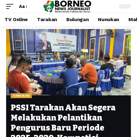
Aa
TV Online
Tarakan
Bulungan
Nunukan
Mal
TARAKAN
PSSI Tarakan Akan Segera
Melakukan Pelantikan
Pengurus Baru Periode