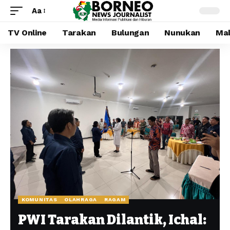
Aa
TV Online
Tarakan
Bulungan
Nunukan
Mal
KOMUNITAS
OLAHRAGA
RAGAM
PWI Tarakan Dilantik, Ichal: