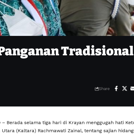
Panganan Tradisional
Share
 Berada selama tiga hari di Krayan menggugah hati Ke
 Utara (Kaltara) Rachmawati Zainal, tentang sajian hida