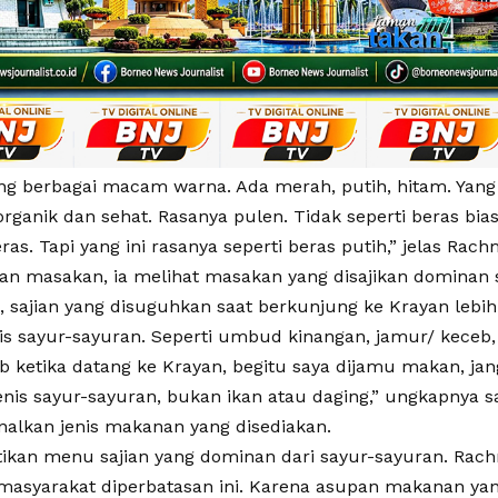
ang berbagai macam warna. Ada merah, putih, hitam. Yang 
organik dan sehat. Rasanya pulen. Tidak seperti beras bi
ras. Tapi yang ini rasanya seperti beras putih,” jelas Rach
jian masakan, ia melihat masakan yang disajikan dominan 
 sajian yang disuguhkan saat berkunjung ke Krayan lebih
s sayur-sayuran. Seperti umbud kinangan, jamur/ keceb,
ub ketika datang ke Krayan, begitu saya dijamu makan, ja
enis sayur-sayuran, bukan ikan atau daging,” ungkapnya s
lkan jenis makanan yang disediakan.
kan menu sajian yang dominan dari sayur-sayuran. Rac
masyarakat diperbatasan ini. Karena asupan makanan yan