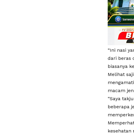
“Ini nasi y
dari beras 
biasanya ke
Melihat sa
mengamati,
macam jeni
“Saya takj
beberapa j
memperkena
Memperhati
kesehatan 