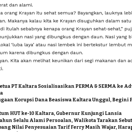
erat dan alami.
pa orang Krayan itu sehat semua? Bayangkan, lauknya leb
kan. Makanya kalau kita ke Krayan disuguhkan dalam satu
di itulah sebabnya kenapa orang Krayan sehat-sehat,” puj
nunjukkan nasi yang dibungkus dengan daun. Nasi yang b
kal ‘luba laya’ atau nasi lembek ini bertekstur lembut m
rum karena dibungkus dengan daun.
ayan. Kita akan melihat keunikan dari segi makanan dan a
i.
etua PT Kaltara Sosialisasikan PERMA & SERMA ke A
ra
ugaan Korupsi Dana Beasiswa Kaltara Unggul, Begini 
m HUT ke-10 Kaltara, Gubernur Kunjungi Lansia
Tahun Selalu Alami Persoalan, Walikota Tarakan Sebut
ng Nilai Penyesuaian Tarif Ferry Masih Wajar, Har