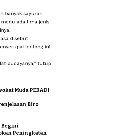
ih banyak sayuran
 menu ada lima jenis
inya.
iasa disebut
enyerupai lontong ini
dat budayanya,” tutup
dvokat Muda PERADI
Penjelasan Biro
 Begini
apkan Peningkatan