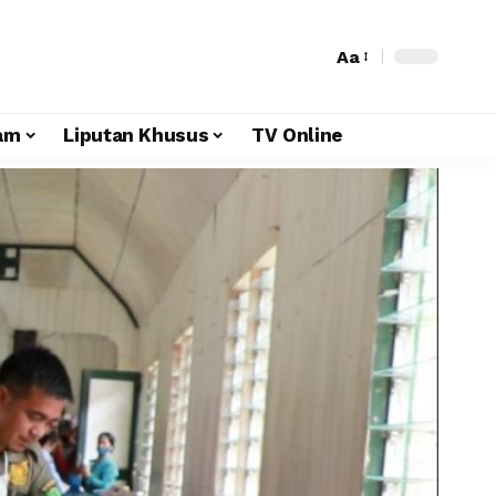
Aa
am
Liputan Khusus
TV Online