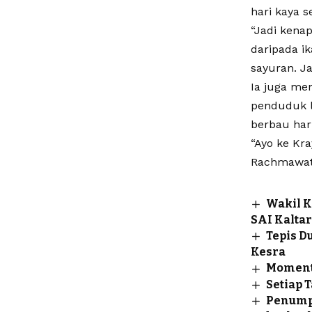
hari kaya s
“Jadi kena
daripada i
sayuran. Ja
Ia juga me
penduduk lo
berbau ha
“Ayo ke Kr
Rachmawat
Wakil K
SAI Kalta
Tepis D
Kesra
Momentu
Setiap 
Penumpa