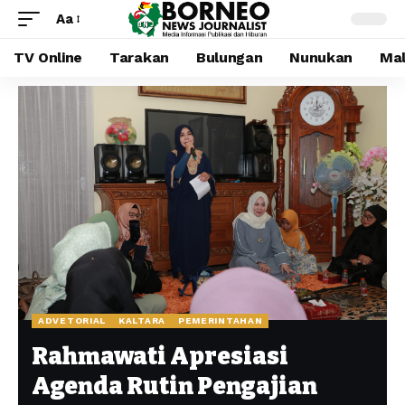
Aa
TV Online
Tarakan
Bulungan
Nunukan
Mal
ADVETORIAL
KALTARA
PEMERINTAHAN
Rahmawati Apresiasi
Agenda Rutin Pengajian